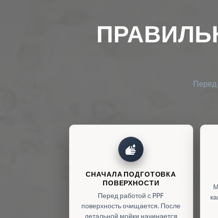
ПРАВИЛЬ
Перед 
wash
СНАЧАЛА ПОДГОТОВКА
ПОВЕРХНОСТИ
М
Перед работой с PPF
ка
поверхность очищается. После
детальной мойки начинается