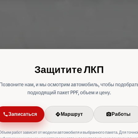
Защитите ЛКП
Позвоните нам, и мы осмотрим автомобиль, чтобы подобрат
подходящий пакет PPF, объем и цену.
Записаться
Маршрут
Работы
call
directions
photo_camera
Объем работ зависит от модели автомобиля и выбранного пакета. Для точно