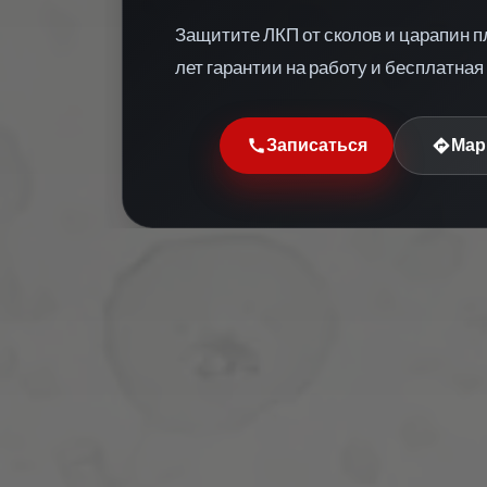
Защитите ЛКП от сколов и царапин п
лет гарантии на работу и бесплатная 
Записаться
Мар
call
directions