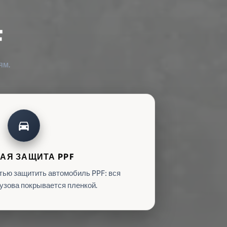
F
ям.
directions_car
АЯ ЗАЩИТА PPF
тью защитить автомобиль PPF: вся
узова покрывается пленкой.