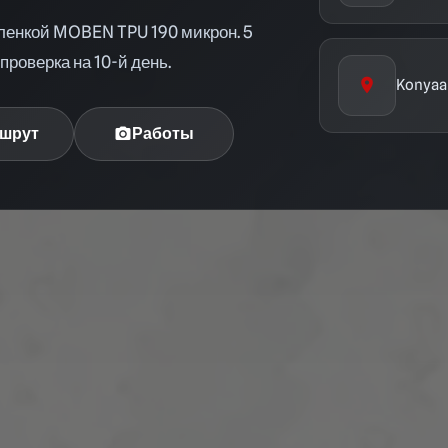
ленкой MOBEN TPU 190 микрон. 5
проверка на 10-й день.
location_on
Konyaal
шрут
Работы
photo_camera