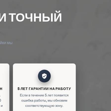
И ТОЧНЫЙ
ойки мы
verified_user
ОН
5 ЛЕТ ГАРАНТИИ НА РАБОТУ
.
Если в течение 5 лет появится
0
ошибка работы, мы обновим
 и
соответствующую зону.