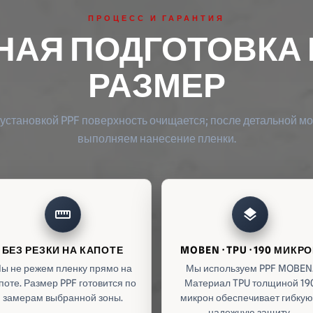
ПРОЦЕСС И ГАРАНТИЯ
НАЯ ПОДГОТОВКА 
РАЗМЕР
установкой PPF поверхность очищается; после детальной м
выполняем нанесение пленки.
straighten
layers
БЕЗ РЕЗКИ НА КАПОТЕ
MOBEN · TPU · 190 МИКР
ы не режем пленку прямо на
Мы используем PPF MOBEN
поте. Размер PPF готовится по
Материал TPU толщиной 19
замерам выбранной зоны.
микрон обеспечивает гибкую
надежную защиту.